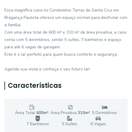
Essa magnífica casa no Condomínio Terras de Santa Cruz em
Bragança Paulista oferece um espaço incrível para desfrutar com
a família.
Com uma área total de 600 m² e 310 m² de área privativa, a casa
conta com 5 dormitórios, sendo 5 suítes, 7 banheiros e espaço
para até 6 vagas de garagem.
Este é o lar perfeito para quem busca conforto e segurança.
Agende sua visita e conheça o seu futuro lar!
Características
Área Total
600
m²
Área Privativa
310
m²
5
Dormitório
s
7
Banheiro
s
5
Suíte
s
6
Vaga
s