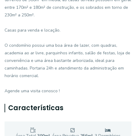
entre 170m² e 180m² de construção, e os sobrados em torno de
230m² a 250m².
Casas para venda e locação.
O condomínio possui uma boa área de lazer, com quadras,
academia ao ar livre, parquinhos infantis, salão de festas, loja de
conveniência e uma área bastante arborizada, ideal para
caminhadas. Portaria 24h e atendimento da administração em
horário comercial.
Agende uma visita conosco !
Características
Área Total
300
m²
Área Privativa
256
m²
3
Dormitório
s