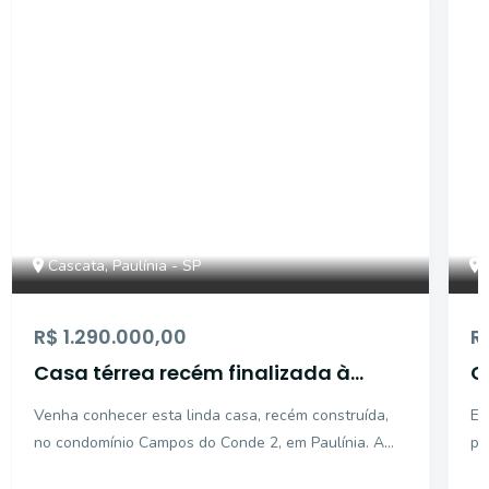
43065
Cascata, Paulínia - SP
R$ 1.290.000,00
R
Casa térrea recém finalizada à
C
venda no Campos do Conde 2, em
C
Venha conhecer esta linda casa, recém construída,
Es
Paulínia
C
no condomínio Campos do Conde 2, em Paulínia. A
pe
s
imponente sala com pé direito alto, disposta em dois
Sa