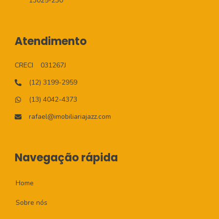
13025-230
Atendimento
CRECI
031267J
(12) 3199-2959
(13) 4042-4373
rafael@imobiliariajazz.com
Navegação rápida
Home
Sobre nós