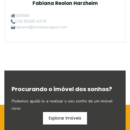
Fabiana Reolon Harzheim
180666
(19) 99180-6378
fabiana@imobiliariajazz.com
Procurando o imóvel dos sonhos?
Podemos ajudá-lo a realizar o seu sonho de um imóvel
novo
Explorar Imóveis