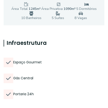
Área Total
1245
m²
Área Privativa
1090
m²
5
Dormitório
s
10
Banheiro
s
5
Suíte
s
8
Vaga
s
Infraestrutura
Espaço Gourmet
Gás Central
Portaria 24h