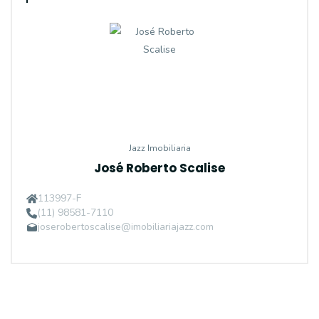
Jazz Imobiliaria
José Roberto Scalise
113997-F
(11) 98581-7110
joserobertoscalise@imobiliariajazz.com