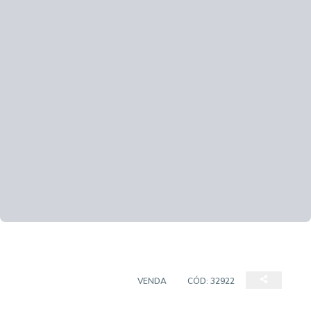
CASA EM CONDOMÍNIO
VENDA
CÓD:
32922