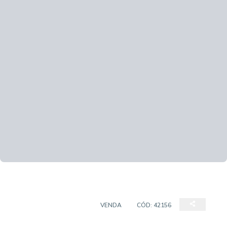
CASA EM CONDOMÍNIO
VENDA
CÓD:
42156