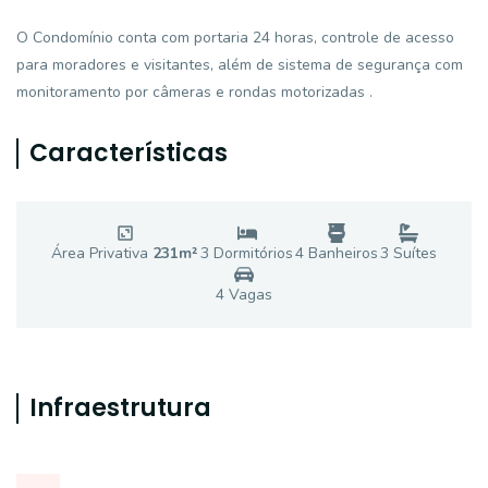
O Condomínio conta com portaria 24 horas, controle de acesso
para moradores e visitantes, além de sistema de segurança com
monitoramento por câmeras e rondas motorizadas .
Características
Área Privativa
231
m²
3
Dormitório
s
4
Banheiro
s
3
Suíte
s
4
Vaga
s
Infraestrutura