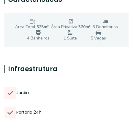
Área Total
525
m²
Área Privativa
320
m²
3
Dormitório
s
4
Banheiro
s
1
Suíte
5
Vaga
s
Infraestrutura
Jardim
Portaria 24h