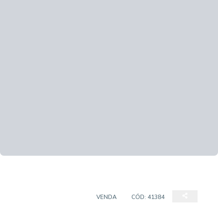
CASA EM CONDOMÍNIO
VENDA
CÓD:
41384