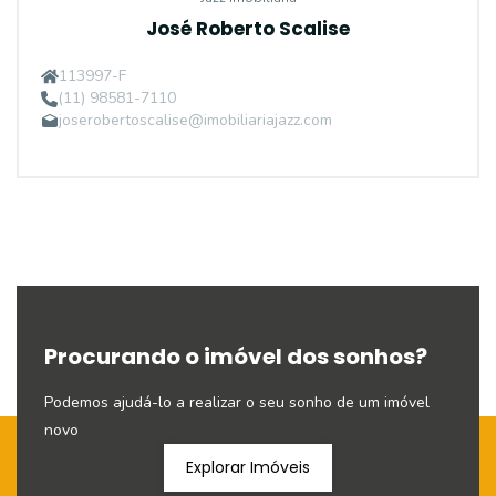
José Roberto Scalise
113997-F
(11) 98581-7110
joserobertoscalise@imobiliariajazz.com
Procurando o imóvel dos sonhos?
Podemos ajudá-lo a realizar o seu sonho de um imóvel
novo
Explorar Imóveis