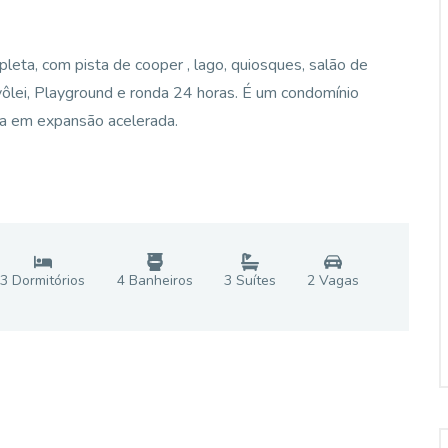
eta, com pista de cooper , lago, quiosques, salão de
 vôlei, Playground e ronda 24 horas. É um condomínio
ta em expansão acelerada.
3
Dormitório
s
4
Banheiro
s
3
Suíte
s
2
Vaga
s