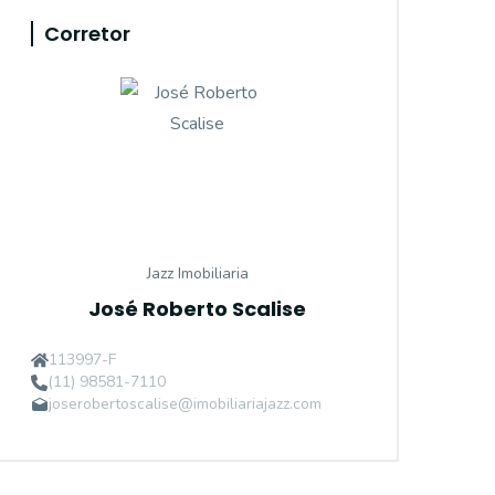
Corretor
Jazz Imobiliaria
José Roberto Scalise
113997-F
(11) 98581-7110
joserobertoscalise@imobiliariajazz.com