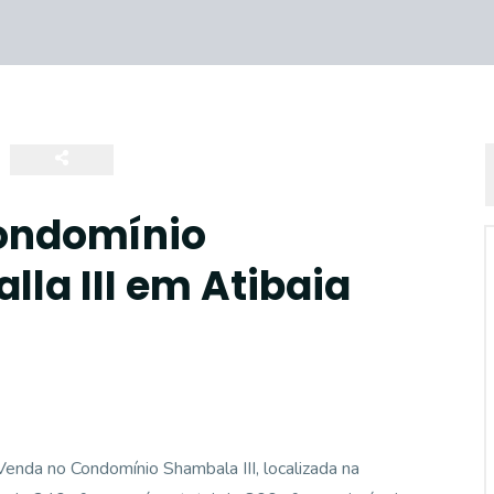
ondomínio
la III em Atibaia
Venda no Condomínio Shambala III, localizada na