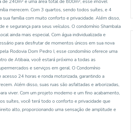
na de 240m² e uma área total de 800m², esse imóvel
mília merecem. Com 3 quartos, sendo todos suítes, e 4
a sua família com muito conforto e privacidade. Além disso,
ade e segurança para seus veículos. O condomínio Shambala
local ainda mais especial. Com água individualizada e
cessário para desfrutar de momentos únicos em sua nova
o pela Rodovia Dom Pedro I, esse condomínio oferece uma
ntro de Atibaia, você estará próximo a todas as
upermercados e serviços em geral. O Condomínio
e acesso 24 horas e ronda motorizada, garantindo a
recem. Além disso, suas ruas são asfaltadas e arborizadas,
para viver. Com um projeto moderno e um fino acabamento,
os suítes, você terá todo o conforto e privacidade que
direito alto, proporcionando uma sensação de amplitude e