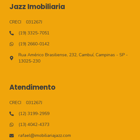
Jazz Imobiliaria
CRECI
031267J
(19) 3325-7051
(19) 2660-0142
Rua Américo Brasiliense, 232, Cambuí, Campinas - SP -
13025-230
Atendimento
CRECI
031267J
(12) 3199-2959
(13) 4042-4373
rafael@imobiliariajazz.com