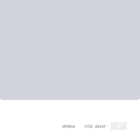
CASA EM CONDOMÍNIO
VENDA
CÓD:
36347