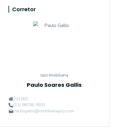
Corretor
Jazz Imobiliaria
Paulo Soares Gallis
231083
(11) 98706-9591
paulogallis@imobiliariajazz.com