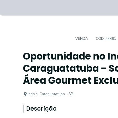
CASA EM CONDOMÍNIO
VENDA
CÓD:
44491
Oportunidade no I
Caraguatatuba - So
Área Gourmet Exclu
Indaiá, Caraguatatuba - SP
Descrição