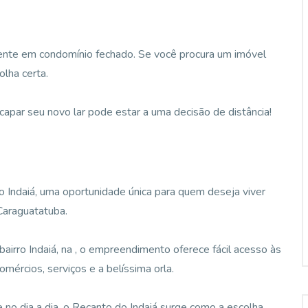
mente em condomínio fechado. Se você procura um imóvel
olha certa.
apar seu novo lar pode estar a uma decisão de distância!
Indaiá, uma oportunidade única para quem deseja viver
Caraguatatuba.
airro Indaiá, na , o empreendimento oferece fácil acesso às
omércios, serviços e a belíssima orla.
 no dia a dia, o Recanto do Indaiá surge como a escolha