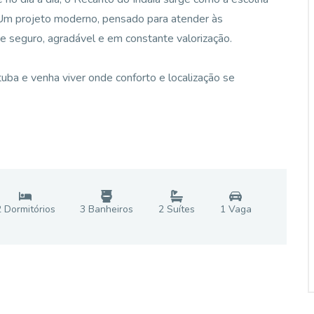
. Um projeto moderno, pensado para atender às
seguro, agradável e em constante valorização.
uba e venha viver onde conforto e localização se
2
Dormitório
s
3
Banheiro
s
2
Suíte
s
1
Vaga