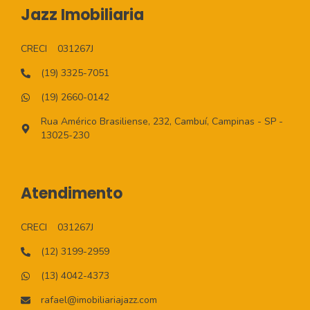
Jazz Imobiliaria
CRECI
031267J
(19) 3325-7051
(19) 2660-0142
Rua Américo Brasiliense, 232, Cambuí, Campinas - SP -
13025-230
Atendimento
CRECI
031267J
(12) 3199-2959
(13) 4042-4373
rafael@imobiliariajazz.com