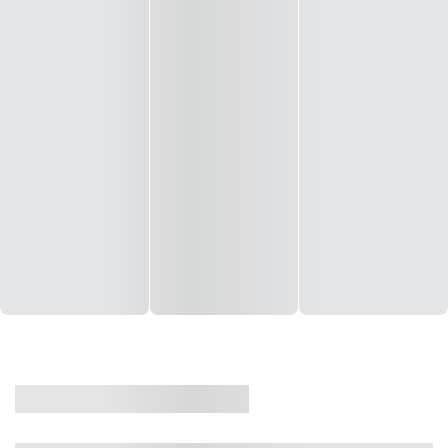
CASA
VENDA
CÓD: 19327