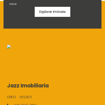
novo
Explorar Imóveis
Jazz Imobiliaria
CRECI
031267J