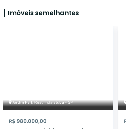
Imóveis semelhantes
46488
Jardim Park Real, Indaiatuba - SP
R$ 980.000,00
R