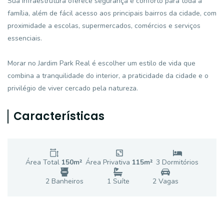
Sua infraestrutura oferece segurança e conforto para toda a
família, além de fácil acesso aos principais bairros da cidade, com
proximidade a escolas, supermercados, comércios e serviços
essenciais.
Morar no Jardim Park Real é escolher um estilo de vida que
combina a tranquilidade do interior, a praticidade da cidade e o
privilégio de viver cercado pela natureza.
Características
Área Total
150
m²
Área Privativa
115
m²
3
Dormitório
s
2
Banheiro
s
1
Suíte
2
Vaga
s