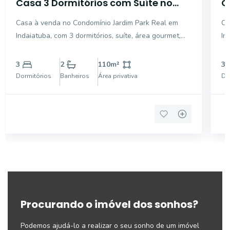
Casa 3 Dormitórios com Suíte no
C
Jardim Park Real Indaiatuba
J
Casa à venda no Condomínio Jardim Park Real em
Ca
1
Indaiatuba, com 3 dormitórios, suíte, área gourmet,
In
móveis planejados e infraestrutura de lazer e
co
segurança. Imagine viver em um condomínio onde
ac
3
2
110
m²
3
tranquilidade, segurança e qualidade de vida fazem
1 
Dormitórios
Banheiros
Área privativa
Do
parte da
in
Procurando o imóvel dos sonhos?
Podemos ajudá-lo a realizar o seu sonho de um imóvel