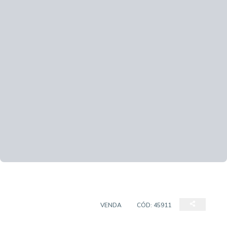
CASA EM CONDOMÍNIO
VENDA
CÓD:
45911