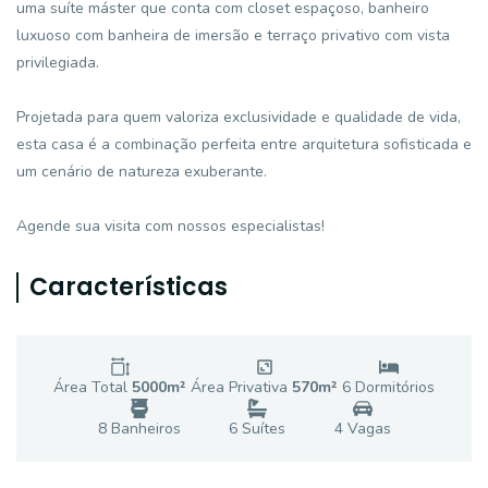
uma suíte máster que conta com closet espaçoso, banheiro
luxuoso com banheira de imersão e terraço privativo com vista
privilegiada.
Projetada para quem valoriza exclusividade e qualidade de vida,
esta casa é a combinação perfeita entre arquitetura sofisticada e
um cenário de natureza exuberante.
Agende sua visita com nossos especialistas!
Características
Área Total
5000
m²
Área Privativa
570
m²
6
Dormitório
s
8
Banheiro
s
6
Suíte
s
4
Vaga
s