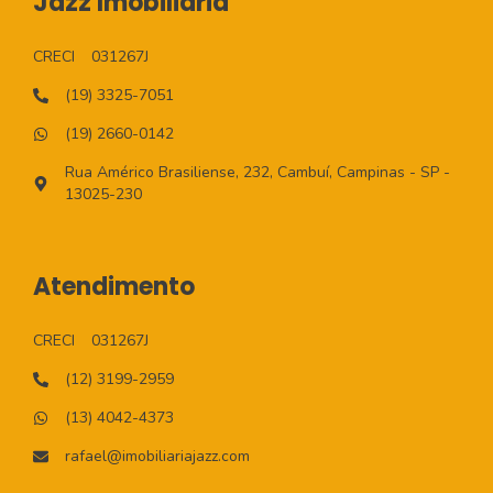
Jazz Imobiliaria
CRECI
031267J
(19) 3325-7051
(19) 2660-0142
Rua Américo Brasiliense, 232, Cambuí, Campinas - SP -
13025-230
Atendimento
CRECI
031267J
(12) 3199-2959
(13) 4042-4373
rafael@imobiliariajazz.com