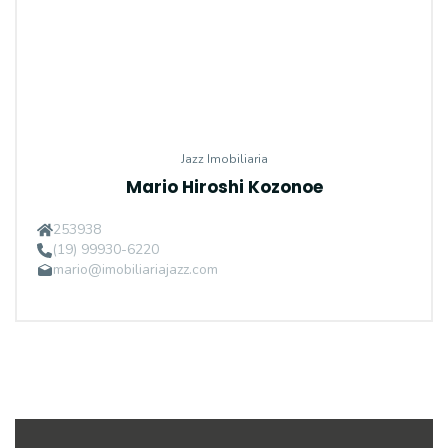
Jazz Imobiliaria
Mario Hiroshi Kozonoe
253938
(19) 99930-6220
mario@imobiliariajazz.com