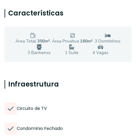
Características
Área Total
300
m²
Área Privativa
180
m²
3
Dormitório
s
3
Banheiro
s
1
Suíte
4
Vaga
s
Infraestrutura
Circuito de TV
Condomínio Fechado