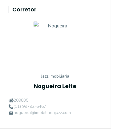
Corretor
Jazz Imobiliaria
Nogueira Leite
209835
(11) 99792-6467
nogueira@imobiliariajazz.com