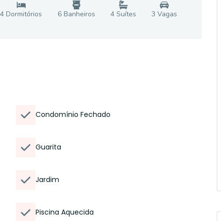
4
Dormitório
s
6
Banheiro
s
4
Suíte
s
3
Vaga
s
Condomínio Fechado
Guarita
Jardim
Piscina Aquecida