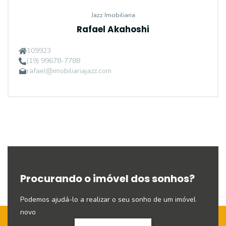
Jazz Imobiliaria
Rafael Akahoshi
109923
(19) 99678-7788
rafael@imobiliariajazz.com
Procurando o imóvel dos sonhos?
Podemos ajudá-lo a realizar o seu sonho de um imóvel
novo