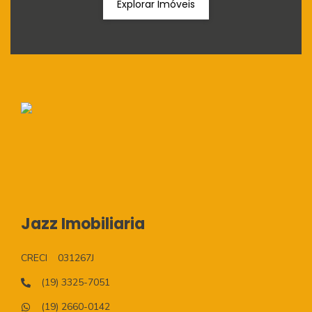
Explorar Imóveis
Jazz Imobiliaria
CRECI
031267J
(19) 3325-7051
(19) 2660-0142