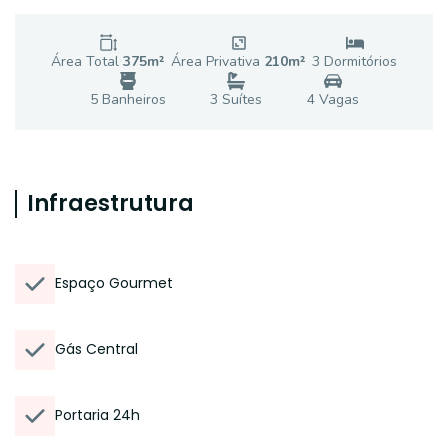
Área Total
375
m²
Área Privativa
210
m²
3
Dormitório
s
5
Banheiro
s
3
Suíte
s
4
Vaga
s
Infraestrutura
Espaço Gourmet
Gás Central
Portaria 24h