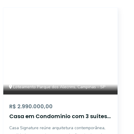
46585
Loteamento Parque dos Alecrins, Campinas - SP
R$ 2.990.000,00
Casa em Condomínio com 3 suítes
e piscina aquecia próximo a
Casa Signature reúne arquitetura contemporânea,
Rodovia Dom Pedro em Campinas