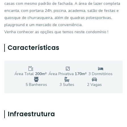
casas com mesmo padrão de fachada. A área de lazer completa
encanta, com portaria 24h, piscina, academia, salão de festas e
quiosque de churrasqueira, além de quadras poliesportivas,
playground e um mercado de conveniência.
Venha conhecer as opções que temos neste condomínio !
Características
Área Total
200
m²
Área Privativa
170
m²
3
Dormitório
s
5
Banheiro
s
3
Suíte
s
2
Vaga
s
Infraestrutura