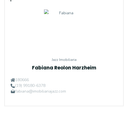
Jazz Imobiliaria
Fabiana Reolon Harzheim
180666
(19) 99180-6378
fabiana@imobiliariajazz.com