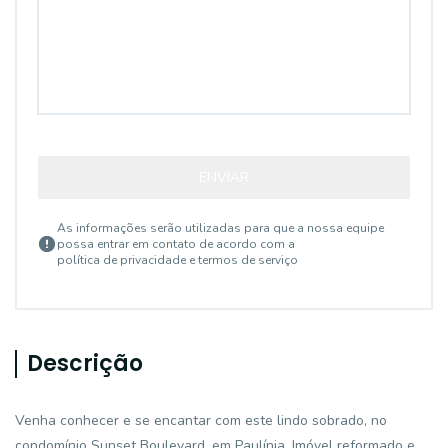
ENVIAR
As informações serão utilizadas para que a nossa equipe
possa entrar em contato de acordo com a
política de privacidade e termos de serviço
Descrição
Venha conhecer e se encantar com este lindo sobrado, no
condomínio Sunset Boulevard, em Paulínia. Imóvel reformado e