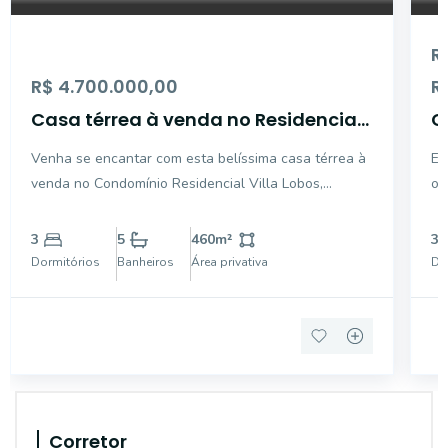
R
R$ 4.700.000,00
R
Casa térrea à venda no Residencial
C
Villa Lobos - Paulínia
A
Venha se encantar com esta belíssima casa térrea à
Es
-
venda no Condomínio Residencial Villa Lobos,
of
localizado no bairro Parque Brasil 500, na cidade de
co
Paulínia. Com uma área interna de 460,72m² e uma
22
3
5
460
m²
3
área total de 918,18m², este imóvel oferece todo o
do
Dormitórios
Banheiros
Área privativa
Do
confor
a
Corretor