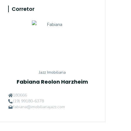
Corretor
Jazz Imobiliaria
Fabiana Reolon Harzheim
180666
(19) 99180-6378
fabiana@imobiliariajazz.com