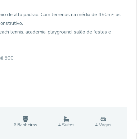
nio de alto padrão. Com terrenos na média de 450m², as
onstrutivo.
each tennis, academia, playground, salão de festas e
il 500.
6
Banheiro
s
4
Suíte
s
4
Vaga
s