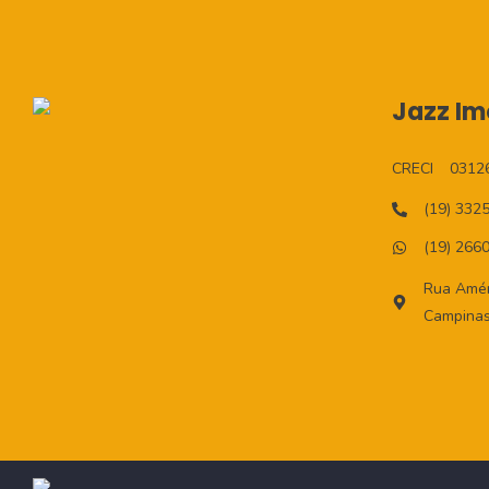
Jazz Imo
CRECI
0312
(19) 332
(19) 266
Rua Améri
Campinas