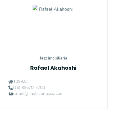
Jazz Imobiliaria
Rafael Akahoshi
109923
(19) 99678-7788
rafael@imobiliariajazz.com