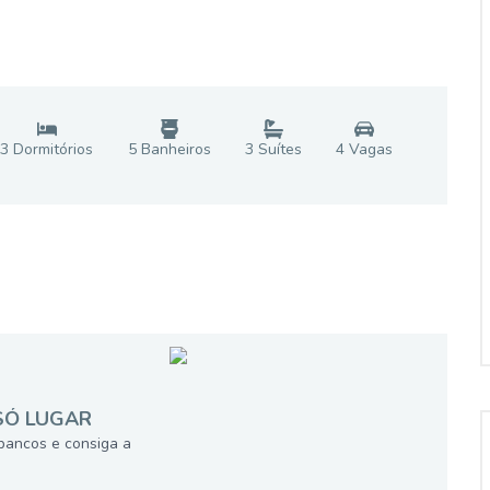
3
Dormitório
s
5
Banheiro
s
3
Suíte
s
4
Vaga
s
SÓ LUGAR
bancos e consiga a