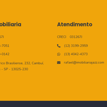
biliaria
Atendimento
67J
CRECI
031267J
5-7051
(12) 3199-2959
0-0142
(13) 4042-4373
rafael@imobiliariajazz.com
co Brasiliense, 232, Cambuí,
 - SP - 13025-230