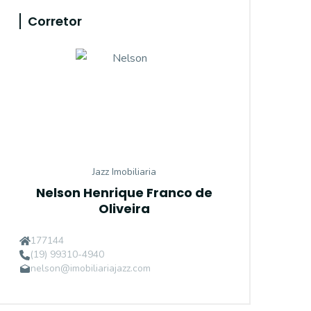
Corretor
Jazz Imobiliaria
Nelson Henrique Franco de
Oliveira
177144
(19) 99310-4940
nelson@imobiliariajazz.com