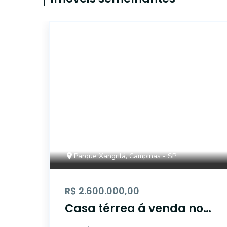
43482
Parque Xangrilá, Campinas - SP
R$ 2.600.000,00
Casa térrea á venda no
condomínio Xangrila