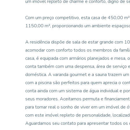
um imóvel repleto de charme e conforto, digno de 
Com um preço competitivo, esta casa de 450,00 m² 
1150,00 m², proporcionando um ambiente espaçoso e 
A residência dispõe de sala de estar grande com 10 
acomodar com conforto todos os membros da família
casa, é equipada com armários planejados e mesa, ot
conta também com uma despensa, área de serviço e u
doméstica. A varanda gourmet e a sauna trazem um c
com a piscina são perfeitos para quem aprecia o cont
conta ainda com um sistema de água individual e por
seus moradores. Aceitamos permuta e financiamento
para tornar real o sonho de viver em um imóvel de
com este imóvel repleto de personalidade, localiza
Aguardamos seu contato para apresentar todos os de