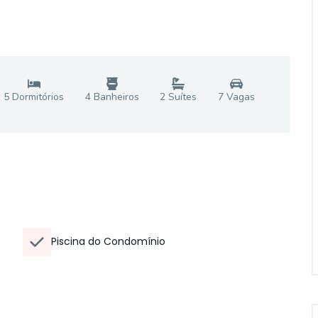
5
Dormitório
s
4
Banheiro
s
2
Suíte
s
7
Vaga
s
Piscina do Condomínio