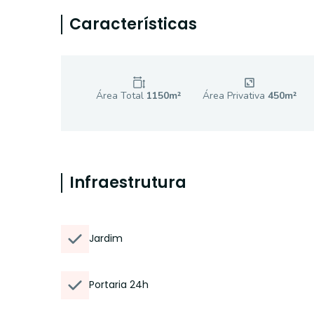
Características
Área Total
1150
m²
Área Privativa
450
m²
Infraestrutura
Jardim
Portaria 24h