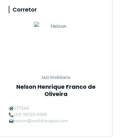
Corretor
Jazz Imobiliaria
Nelson Henrique Franco de
Oliveira
177144
(19) 99310-4940
nelson@imobiliariajazz.com