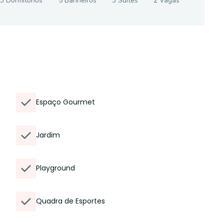
3
Dormitório
s
5
Banheiro
s
3
Suíte
s
2
Vaga
s
Espaço Gourmet
Jardim
Playground
Quadra de Esportes