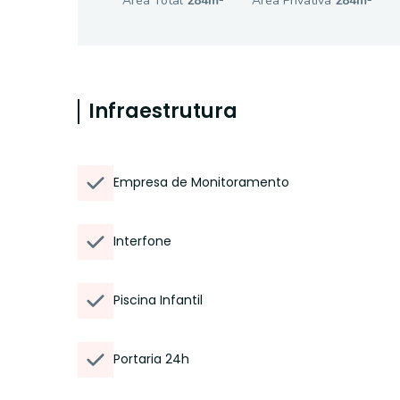
Área Total
284
m²
Área Privativa
284
m²
Infraestrutura
Empresa de Monitoramento
Interfone
Piscina Infantil
Portaria 24h