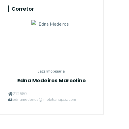
Corretor
Jazz Imobiliaria
Edna Medeiros Marcelino
212560
ednamedeiros@imobiliariajazz.com