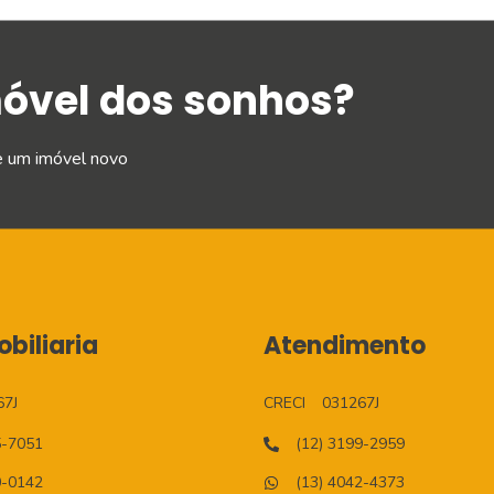
móvel dos sonhos?
e um imóvel novo
biliaria
Atendimento
67J
CRECI
031267J
5-7051
(12) 3199-2959
0-0142
(13) 4042-4373