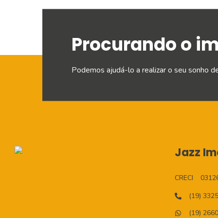
Procurando o i
Podemos ajudá-lo a realizar o seu sonho d
Jazz Imo
CRECI
0312
(19) 332
(19) 266