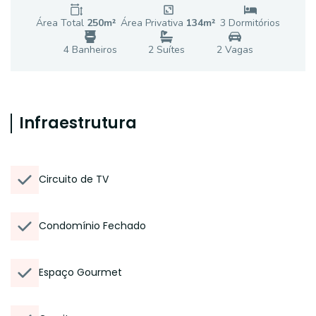
Área Total
250
m²
Área Privativa
134
m²
3
Dormitório
s
4
Banheiro
s
2
Suíte
s
2
Vaga
s
Infraestrutura
Circuito de TV
Condomínio Fechado
Espaço Gourmet