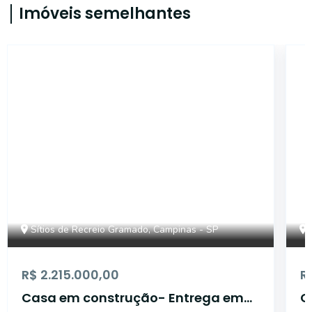
Imóveis semelhantes
46353
Sítios de Recreio Gramado, Campinas - SP
R$ 2.215.000,00
R
Casa em construção- Entrega em
C