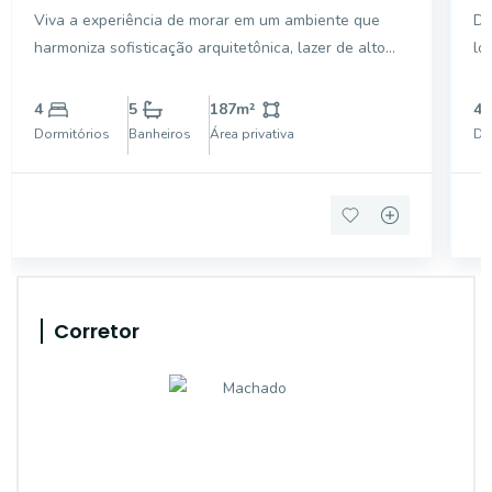
out/ 2027, Sítios de Recreio
R
Viva a experiência de morar em um ambiente que
De
Gramado, 187,00, 3 suítes.
harmoniza sofisticação arquitetônica, lazer de alto
lo
nível e uma conexão constante com o verde.
Co
Localizada no privilegiado bairro Sítios de Recreio
po
4
5
187
m²
4
Gramado, em Campinas, esta linda casa em
se
Dormitórios
Banheiros
Área privativa
Do
condomínio é o ce
De
Corretor