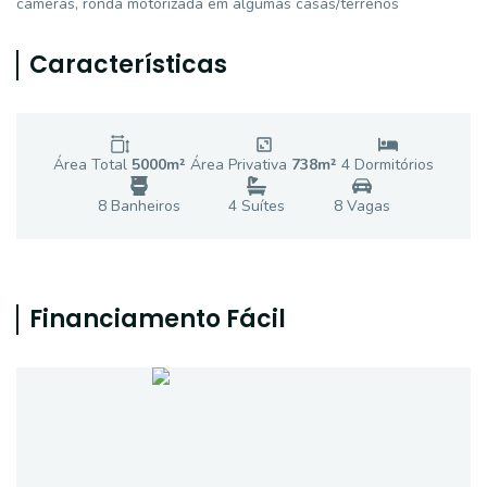
câmeras, ronda motorizada em algumas casas/terrenos
Características
Área Total
5000
m²
Área Privativa
738
m²
4
Dormitório
s
8
Banheiro
s
4
Suíte
s
8
Vaga
s
Financiamento Fácil