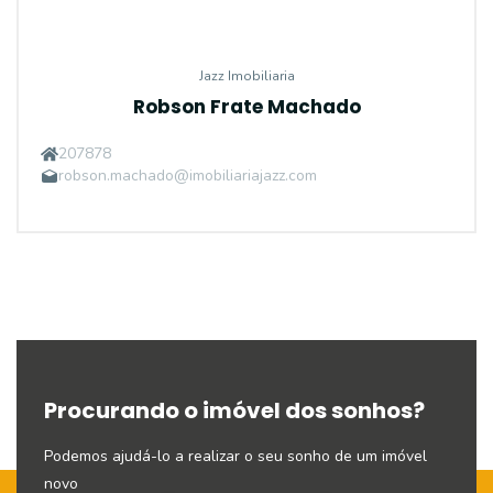
Jazz Imobiliaria
Robson Frate Machado
207878
robson.machado@imobiliariajazz.com
Procurando o imóvel dos sonhos?
Podemos ajudá-lo a realizar o seu sonho de um imóvel
novo