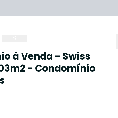
o à Venda - Swiss
303m2 - Condomínio
es