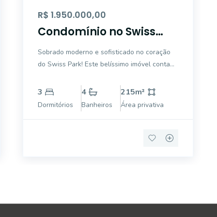
R$ 1.950.000,00
Condomínio no Swiss
Park, em Campinas.
Sobrado moderno e sofisticado no coração
do Swiss Park! Este belíssimo imóvel conta
com 215m² de área útil em um terreno de
360m², oferecendo um espaço amplo e bem
3
4
215
m²
distribuído para quem busca conforto e
Dormitórios
Banheiros
Área privativa
requinte. Destaques do imóvel: 3 suítes es