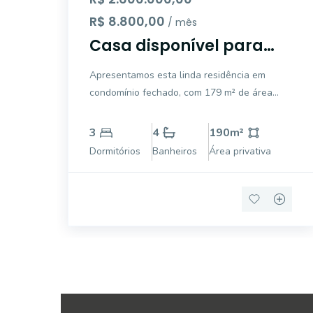
R$ 8.800,00
/ mês
Casa disponível para
locação ou venda no
Apresentamos esta linda residência em
Residencial Fribourg -
condomínio fechado, com 179 m² de área
Swiss Park, Campinas
construída em um terreno de 360 m².
Localizada em um dos bairros mais
3
4
190
m²
valorizados de Campinas, essa casa foi
Dormitórios
Banheiros
Área privativa
projetada com foco em conforto,
funcionalidade e qualidade de vida.