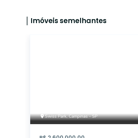
Imóveis semelhantes
42273
Swiss Park, Campinas - SP
R$ 2.600.000,00