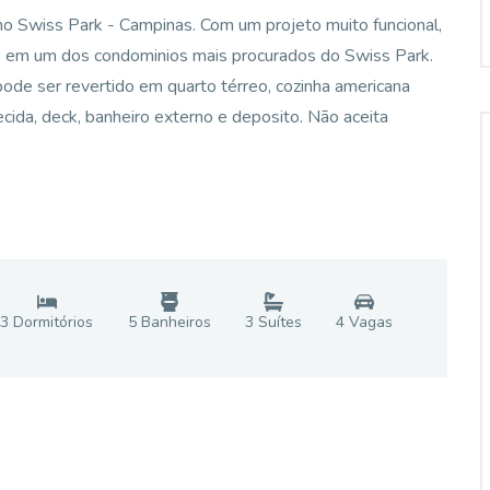
no Swiss Park - Campinas. Com um projeto muito funcional,
o em um dos condominios mais procurados do Swiss Park.
 pode ser revertido em quarto térreo, cozinha americana
cida, deck, banheiro externo e deposito. Não aceita
3
Dormitório
s
5
Banheiro
s
3
Suíte
s
4
Vaga
s