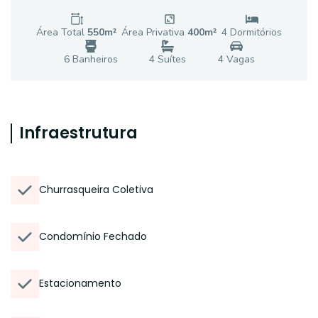
Área Total
550
m²
Área Privativa
400
m²
4
Dormitório
s
6
Banheiro
s
4
Suíte
s
4
Vaga
s
Infraestrutura
Churrasqueira Coletiva
Condomínio Fechado
Estacionamento