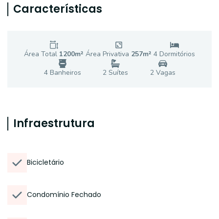
Características
Área Total
1200
m²
Área Privativa
257
m²
4
Dormitório
s
4
Banheiro
s
2
Suíte
s
2
Vaga
s
Infraestrutura
Bicicletário
Condomínio Fechado