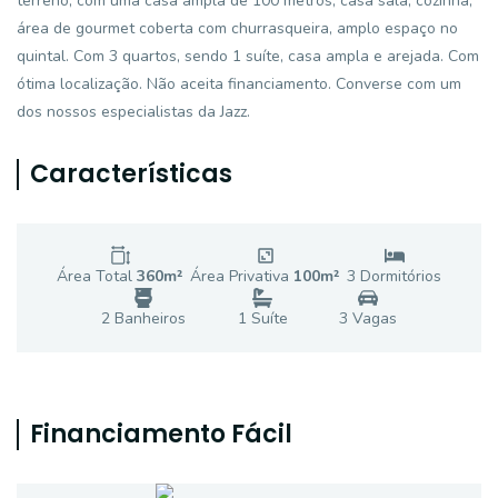
terreno, com uma casa ampla de 100 metros, casa sala, cozinha,
área de gourmet coberta com churrasqueira, amplo espaço no
quintal. Com 3 quartos, sendo 1 suíte, casa ampla e arejada. Com
ótima localização. Não aceita financiamento. Converse com um
dos nossos especialistas da Jazz.
Características
Área Total
360
m²
Área Privativa
100
m²
3
Dormitório
s
2
Banheiro
s
1
Suíte
3
Vaga
s
Financiamento Fácil