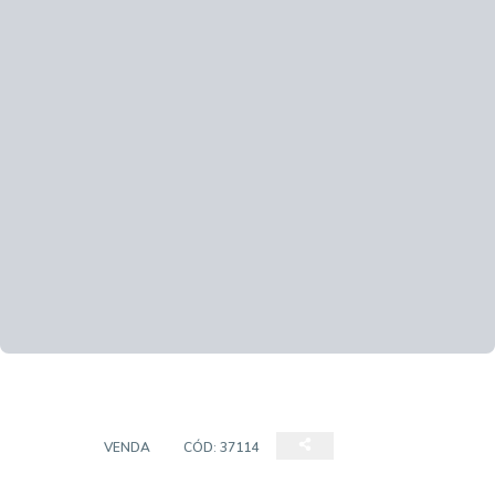
CASA
VENDA
CÓD:
37114