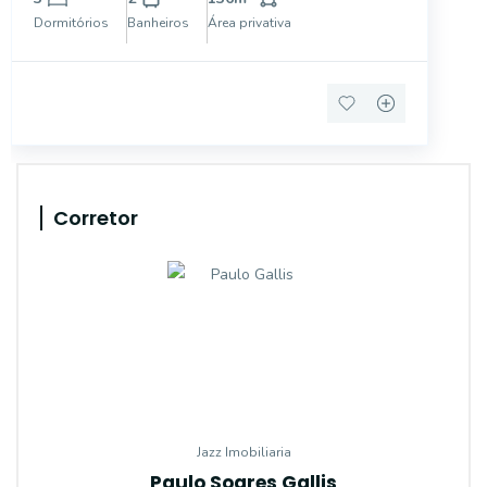
210 m², este imóvel oferece espaços amplos e bem
Dormitórios
Banheiros
Área privativa
ilumina
Corretor
Jazz Imobiliaria
Paulo Soares Gallis