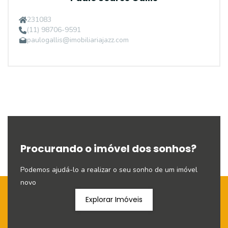
231083
(11) 98706-9591
paulogallis@imobiliariajazz.com
Procurando o imóvel dos sonhos?
Podemos ajudá-lo a realizar o seu sonho de um imóvel
novo
Explorar Imóveis