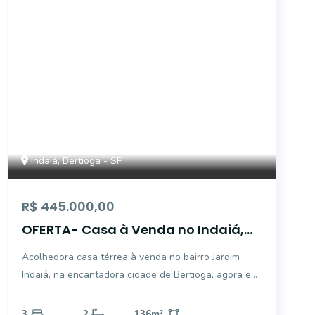
Indaiá, Bertioga - SP
R$ 445.000,00
OFERTA- Casa à Venda no Indaiá,
de 574 mil por 445 mil - 136m2 - 3
Acolhedora casa térrea à venda no bairro Jardim
Quartos - Bertioga;SP
Indaiá, na encantadora cidade de Bertioga, agora em
OFERTA de 574 mil por somente R$445.000,00. Com
uma área interna de 136 m² e uma área total de
3
2
136
m²