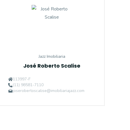
Jazz Imobiliaria
José Roberto Scalise
113997-F
(11) 98581-7110
joserobertoscalise@imobiliariajazz.com