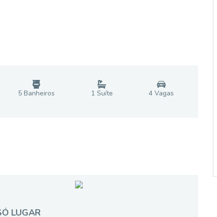
5
Banheiro
s
1
Suíte
4
Vaga
s
SÓ LUGAR