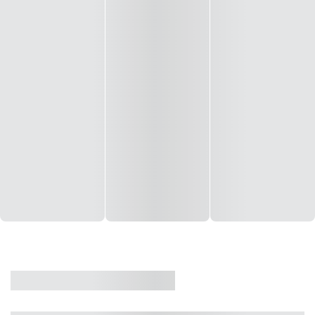
CASA
VENDA
CÓD: 19327