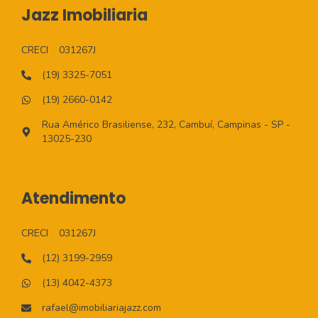
Jazz Imobiliaria
CRECI
031267J
(19) 3325-7051
(19) 2660-0142
Rua Américo Brasiliense, 232, Cambuí, Campinas - SP -
13025-230
Atendimento
CRECI
031267J
(12) 3199-2959
(13) 4042-4373
rafael@imobiliariajazz.com