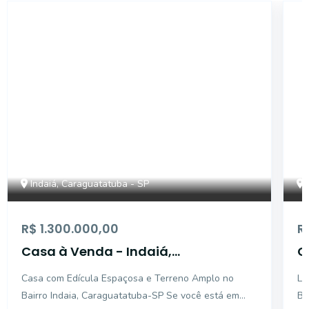
37567
Indaiá, Caraguatatuba - SP
R$ 1.300.000,00
R
Casa à Venda - Indaiá,
C
Caraguatatuba - 220m2 - 4
Casa com Edícula Espaçosa e Terreno Amplo no
Li
Quartos
Bairro Indaia, Caraguatatuba-SP Se você está em
Bert