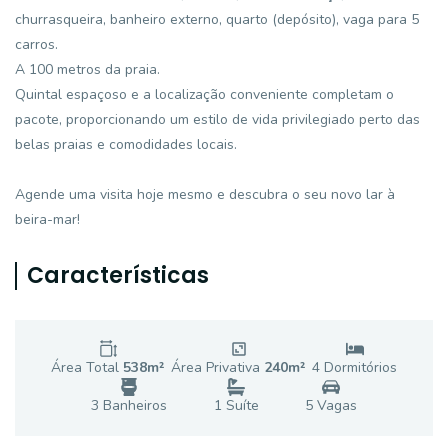
churrasqueira, banheiro externo, quarto (depósito), vaga para 5
carros.
A 100 metros da praia.
Quintal espaçoso e a localização conveniente completam o
pacote, proporcionando um estilo de vida privilegiado perto das
belas praias e comodidades locais.
Agende uma visita hoje mesmo e descubra o seu novo lar à
beira-mar!
Características
Área Total
538
m²
Área Privativa
240
m²
4
Dormitório
s
3
Banheiro
s
1
Suíte
5
Vaga
s