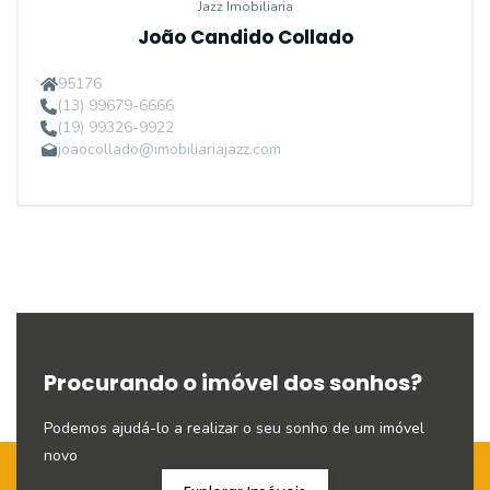
Jazz Imobiliaria
João Candido Collado
95176
(13) 99679-6666
(19) 99326-9922
joaocollado@imobiliariajazz.com
Procurando o imóvel dos sonhos?
Podemos ajudá-lo a realizar o seu sonho de um imóvel
novo