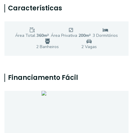
Características
Área Total
360
m²
Área Privativa
200
m²
3
Dormitório
s
2
Banheiro
s
2
Vaga
s
Financiamento Fácil