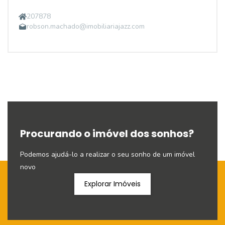
207878
robson.machado@imobiliariajazz.com
Procurando o imóvel dos sonhos?
Podemos ajudá-lo a realizar o seu sonho de um imóvel
novo
Explorar Imóveis