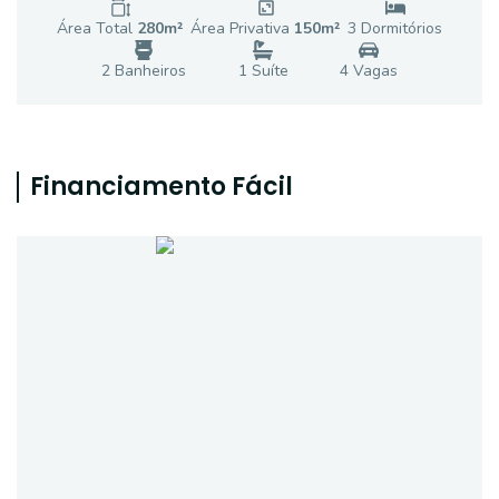
Área Total
280
m²
Área Privativa
150
m²
3
Dormitório
s
2
Banheiro
s
1
Suíte
4
Vaga
s
Financiamento Fácil