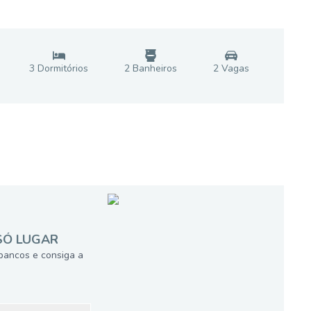
3
Dormitório
s
2
Banheiro
s
2
Vaga
s
SÓ LUGAR
bancos e consiga a