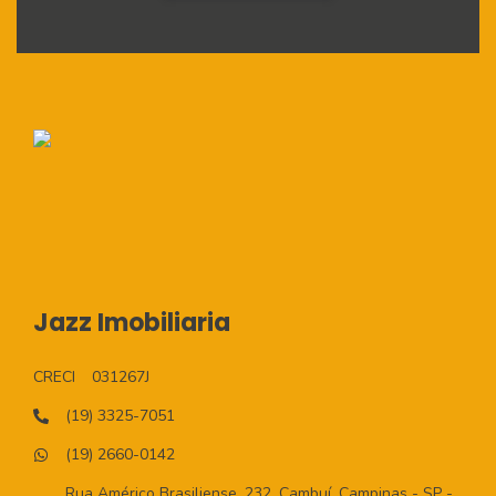
Jazz Imobiliaria
CRECI
031267J
(19) 3325-7051
(19) 2660-0142
Rua Américo Brasiliense, 232, Cambuí, Campinas - SP -