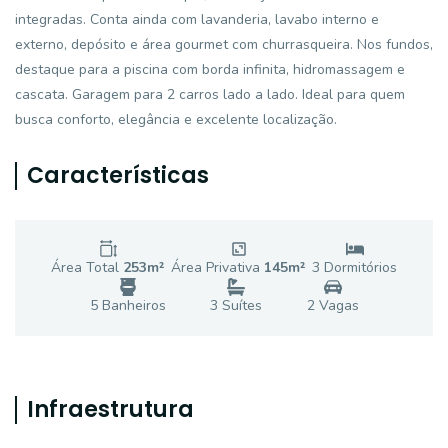
integradas. Conta ainda com lavanderia, lavabo interno e
externo, depósito e área gourmet com churrasqueira. Nos fundos,
destaque para a piscina com borda infinita, hidromassagem e
cascata. Garagem para 2 carros lado a lado. Ideal para quem
busca conforto, elegância e excelente localização.
Características
Área Total
253
m²
Área Privativa
145
m²
3
Dormitório
s
5
Banheiro
s
3
Suíte
s
2
Vaga
s
Infraestrutura