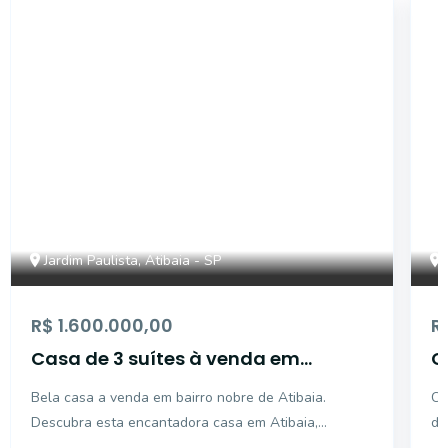
42928
Jardim Paulista, Atibaia - SP
R$ 1.600.000,00
R
Casa de 3 suítes à venda em
C
Atibaia
P
Bela casa a venda em bairro nobre de Atibaia.
Ca
A
Descubra esta encantadora casa em Atibaia,
de
localizada no tranquilo Jardim Paulista. Com uma
Ga