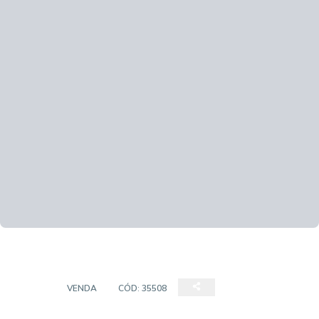
CASA
VENDA
CÓD:
35508