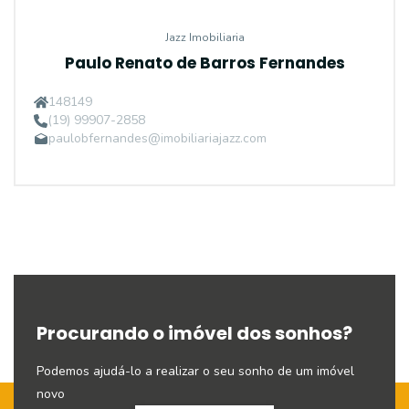
Jazz Imobiliaria
Paulo Renato de Barros Fernandes
148149
(19) 99907-2858
paulobfernandes@imobiliariajazz.com
Procurando o imóvel dos sonhos?
Podemos ajudá-lo a realizar o seu sonho de um imóvel
novo