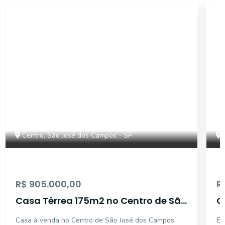
44558
Centro, São José dos Campos - SP
R$ 905.000,00
R
Casa Térrea 175m2 no Centro de São
C
José
Casa à venda no Centro de São José dos Campos,
Es