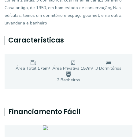
contem 2 salas, 3 dormitórios, cozinha americana,1 banheiro.
Casa antiga, de 1950, em bom estado de conservação;, Nas
edículas, temos um dormitório e espaço gourmet, e na outra,
lavanderia e banheiro
Características
Área Total
175
m²
Área Privativa
157
m²
3
Dormitório
s
2
Banheiro
s
Financiamento Fácil