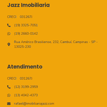
Jazz Imobiliaria
CRECI
031267J
(19) 3325-7051
(19) 2660-0142
Rua Américo Brasiliense, 232, Cambuí, Campinas - SP -
13025-230
Atendimento
CRECI
031267J
(12) 3199-2959
(13) 4042-4373
rafael@imobiliariajazz.com