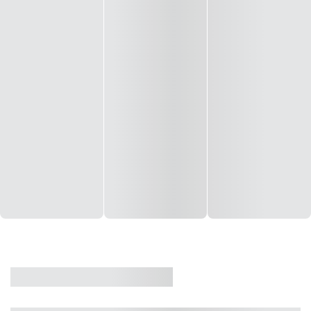
CASA
VENDA
CÓD: 19327