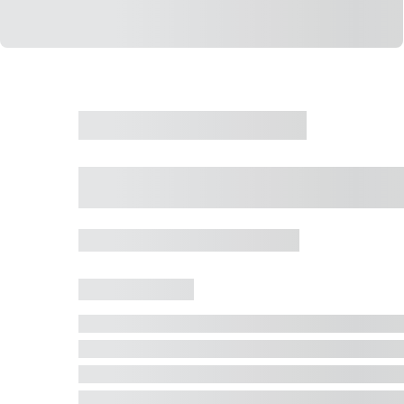
CASA
VENDA
CÓD: 19327
Casa 5 Dormitórios 
Jurerê Internacional, Florianópolis - SC