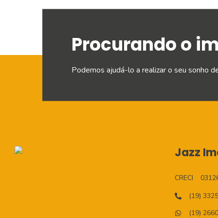
Procurando o i
Podemos ajudá-lo a realizar o seu sonho d
Jazz Imo
CRECI
0312
(19) 332
(19) 266