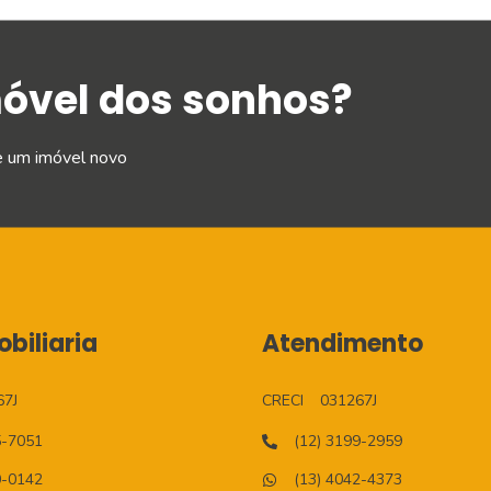
móvel dos sonhos?
e um imóvel novo
biliaria
Atendimento
67J
CRECI
031267J
5-7051
(12) 3199-2959
0-0142
(13) 4042-4373