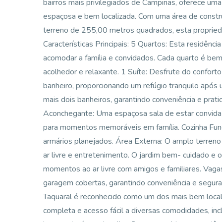
bairros mais privilegiados de Campinas, oferece um
espaçosa e bem localizada. Com uma área de cons
terreno de 255,00 metros quadrados, esta proprieda
Características Principais: 5 Quartos: Esta residênc
acomodar a família e convidados. Cada quarto é be
acolhedor e relaxante. 1 Suíte: Desfrute do conforto
banheiro, proporcionando um refúgio tranquilo após 
mais dois banheiros, garantindo conveniência e prat
Aconchegante: Uma espaçosa sala de estar convida v
para momentos memoráveis em família. Cozinha Func
armários planejados. Área Externa: O amplo terreno
ar livre e entretenimento. O jardim bem- cuidado e o
momentos ao ar livre com amigos e familiares. Vag
garagem cobertas, garantindo conveniência e seguranç
Taquaral é reconhecido como um dos mais bem local
completa e acesso fácil a diversas comodidades, inc