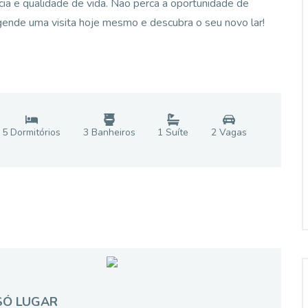
cia e qualidade de vida. Não perca a oportunidade de
 Agende uma visita hoje mesmo e descubra o seu novo lar!
5
Dormitório
s
3
Banheiro
s
1
Suíte
2
Vaga
s
SÓ LUGAR