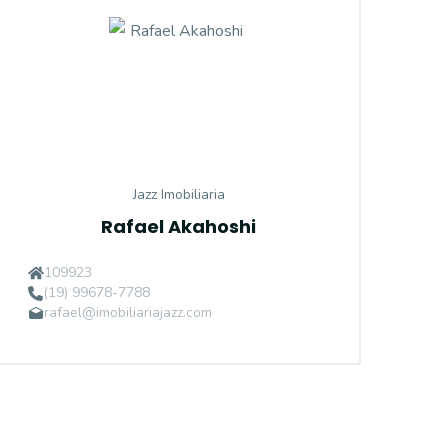
Jazz Imobiliaria
Rafael Akahoshi
109923
(19) 99678-7788
rafael@imobiliariajazz.com