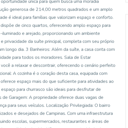
a oportunidade única para quem busca uma moradia
trução generosa de 214,00 metros quadrados e um amplo
de é ideal para famílias que valorizam espaço e conforto.
ia dispõe de cinco quartos, oferecendo amplo espaço para
m-iluminado e arejado, proporcionando um ambiente
 e privacidade da suíte principal, completa com seu próprio
um longo dia. 3 Banheiros: Além da suíte, a casa conta com
icidade para todos os moradores. Sala de Estar
ocê a relaxar e descontrair, oferecendo o cenário perfeito
ional: A cozinha é o coração desta casa, equipada com
 oferece espaço mais do que suficiente para atividades ao
 espaço para churrasco são ideais para desfrutar de
as de Garagem: A propriedade oferece duas vagas de
a para seus veículos. Localização Privilegiada: O bairro
izados e desejados de Campinas. Com uma infraestrutura
luindo escolas, supermercados, restaurantes e áreas de