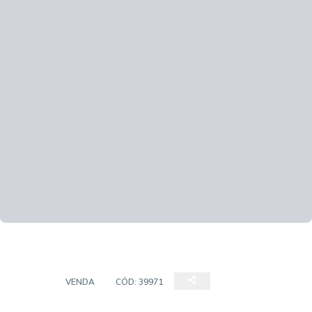
CASA
VENDA
CÓD:
39971