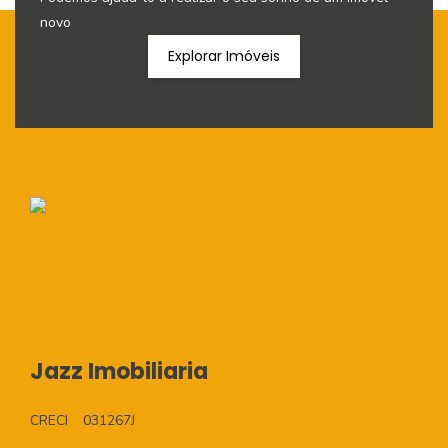
novo
Explorar Imóveis
Jazz Imobiliaria
CRECI
031267J