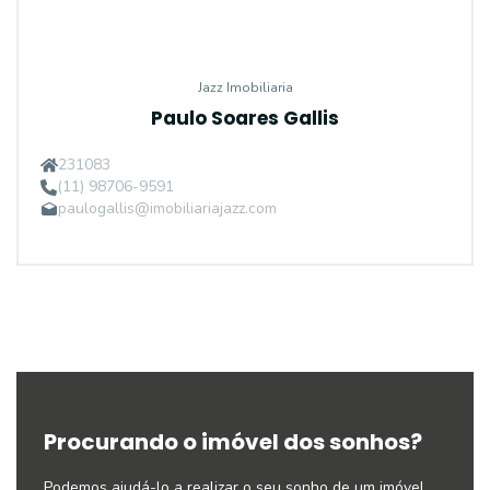
Jazz Imobiliaria
Paulo Soares Gallis
231083
(11) 98706-9591
paulogallis@imobiliariajazz.com
Procurando o imóvel dos sonhos?
Podemos ajudá-lo a realizar o seu sonho de um imóvel