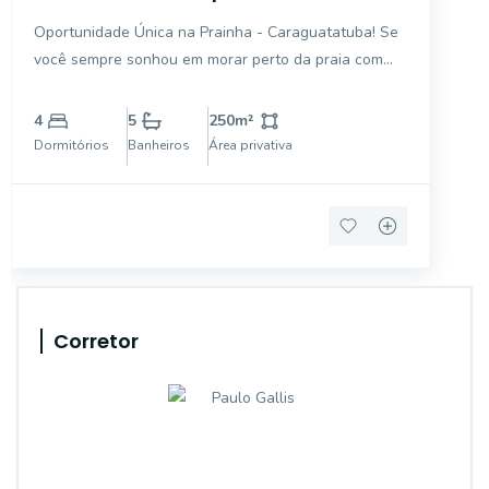
Caraguatatuba
Oportunidade Única na Prainha - Caraguatatuba! Se
você sempre sonhou em morar perto da praia com
conforto, espaço e qualidade de vida, essa é a sua
chance! Apresentamos esta excelente casa à venda
4
5
250
m²
na Prainha, uma das regiões mais desejadas de
Dormitórios
Banheiros
Área privativa
Caragu
Corretor