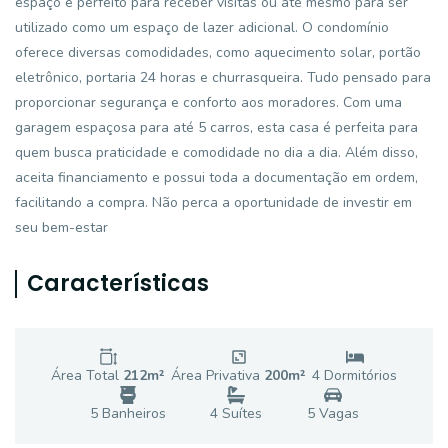
espaço é perfeito para receber visitas ou até mesmo para ser
utilizado como um espaço de lazer adicional. O condomínio
oferece diversas comodidades, como aquecimento solar, portão
eletrônico, portaria 24 horas e churrasqueira. Tudo pensado para
proporcionar segurança e conforto aos moradores. Com uma
garagem espaçosa para até 5 carros, esta casa é perfeita para
quem busca praticidade e comodidade no dia a dia. Além disso,
aceita financiamento e possui toda a documentação em ordem,
facilitando a compra. Não perca a oportunidade de investir em
seu bem-estar
Características
Área Total
212
m²
Área Privativa
200
m²
4
Dormitório
s
5
Banheiro
s
4
Suíte
s
5
Vaga
s