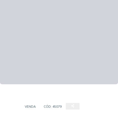
CASA
VENDA
CÓD:
45079