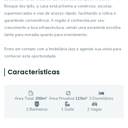
Bosque dos Ipês, a casa está próxima a comércios, escolas,
supermercados e vias de acesso rápido, facilitando a rotina e
garantindo conveniência. A região é conhecida por seu
crescimento e boa infraestrutura, sendo uma excelente escolha
tanto para moradia quanto para investimento.
Entre em contato com a Imobiliária Jazz e agende sua visita para
conhecer esta oportunidade.
Características
Área Total
200
m²
Área Privativa
110
m²
3
Dormitório
s
2
Banheiro
s
1
Suíte
2
Vaga
s