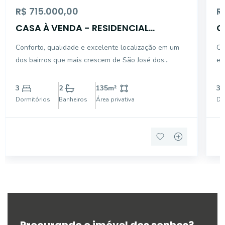
R$ 715.000,00
R
CASA À VENDA - RESIDENCIAL
C
BOSQUE DOS IPÊS
d
Conforto, qualidade e excelente localização em um
Ca
G
dos bairros que mais crescem de São José dos
em
Campos! Terreno: 157,50 m² (10,5 x 15 m) Área
ex
construída: 135 m² Características do imóvel: Sala
pr
3
2
135
m²
3
ampla e bem iluminada Cozinha integrada à copa
tran
Dormitórios
Banheiros
Área privativa
Do
im