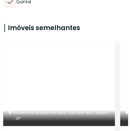
Quintal
Imóveis semelhantes
46582
Residencial Bosque dos Ipês, São José dos Campos
- SP