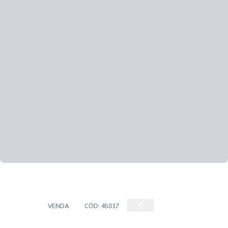
CASA
VENDA
CÓD:
45017