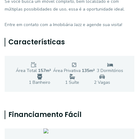
Se você busca um imóvel completo, bem localizado e com
múltiplas possibilidades de uso, essa é a oportunidade ideal.
Entre em contato com a Imobiliária Jazz e agende sua visita!
Características
Área Total
157
m²
Área Privativa
135
m²
3
Dormitório
s
1
Banheiro
1
Suíte
2
Vaga
s
Financiamento Fácil