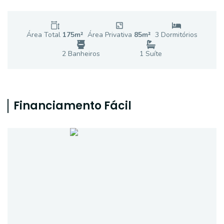
Área Total
175
m²
Área Privativa
85
m²
3
Dormitório
s
2
Banheiro
s
1
Suíte
Financiamento Fácil