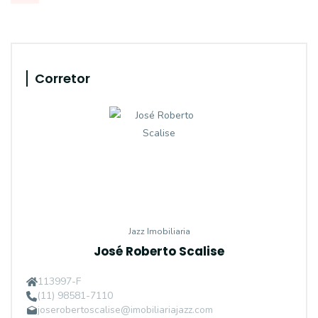
Corretor
Jazz Imobiliaria
José Roberto Scalise
113997-F
(11) 98581-7110
joserobertoscalise@imobiliariajazz.com