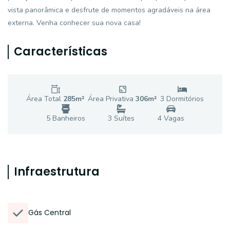
vista panorâmica e desfrute de momentos agradáveis na área
externa. Venha conhecer sua nova casa!
Características
Área Total
285
m²
Área Privativa
306
m²
3
Dormitório
s
5
Banheiro
s
3
Suíte
s
4
Vaga
s
Infraestrutura
Gás Central