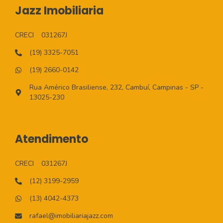
Jazz Imobiliaria
CRECI
031267J
(19) 3325-7051
(19) 2660-0142
Rua Américo Brasiliense, 232, Cambuí, Campinas - SP -
13025-230
Atendimento
CRECI
031267J
(12) 3199-2959
(13) 4042-4373
rafael@imobiliariajazz.com