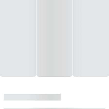
CASA
VENDA
CÓD: 19327