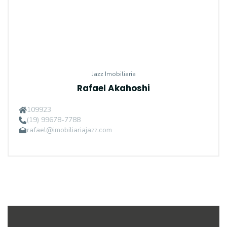
Jazz Imobiliaria
Rafael Akahoshi
109923
(19) 99678-7788
rafael@imobiliariajazz.com