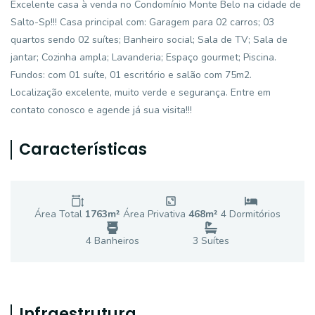
Excelente casa à venda no Condomínio Monte Belo na cidade de
Salto-Sp!!! Casa principal com: Garagem para 02 carros; 03
quartos sendo 02 suítes; Banheiro social; Sala de TV; Sala de
jantar; Cozinha ampla; Lavanderia; Espaço gourmet; Piscina.
Fundos: com 01 suíte, 01 escritório e salão com 75m2.
Localização excelente, muito verde e segurança. Entre em
contato conosco e agende já sua visita!!!
Características
Área Total
1763
m²
Área Privativa
468
m²
4
Dormitório
s
4
Banheiro
s
3
Suíte
s
Infraestrutura