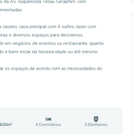
os da Av. Apparecida Tellau Seraphim, com
vimentadas.
caseiro, casa principal com 4 suítes, lazer com
eiras e diversos espaços para descansos.
tir em negócios de eventos ou restaurante, quanto
do e bem-estar da terceira idade ou até mesmo
izar os espaços de acordo com as necessidades do
620
m²
4
Dormitório
s
5
Banheiro
s