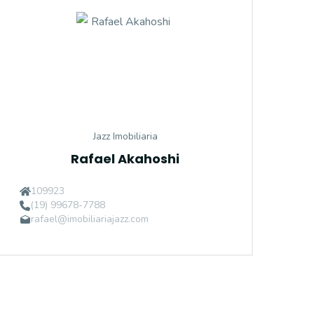
Jazz Imobiliaria
Rafael Akahoshi
109923
(19) 99678-7788
rafael@imobiliariajazz.com