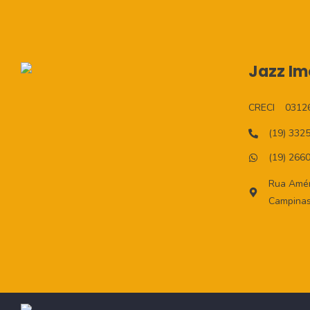
Jazz Imo
CRECI
0312
(19) 332
(19) 266
Rua Améri
Campinas