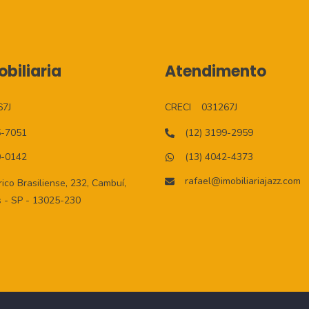
biliaria
Atendimento
67J
CRECI
031267J
5-7051
(12) 3199-2959
0-0142
(13) 4042-4373
rafael@imobiliariajazz.com
co Brasiliense, 232, Cambuí,
 - SP - 13025-230