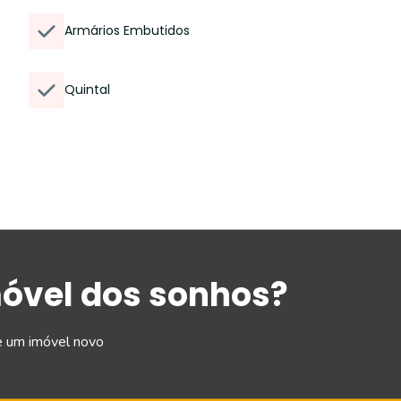
Armários Embutidos
Quintal
móvel dos sonhos?
e um imóvel novo