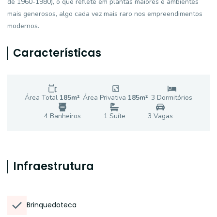
de 1960-1980), o que reflete em plantas maiores e ambientes
mais generosos, algo cada vez mais raro nos empreendimentos
modernos.
Características
Área Total
185
m²
Área Privativa
185
m²
3
Dormitório
s
4
Banheiro
s
1
Suíte
3
Vaga
s
Infraestrutura
Brinquedoteca