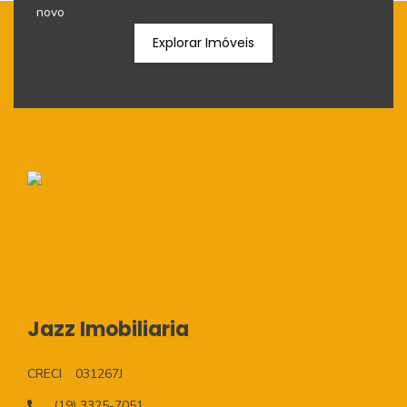
novo
Explorar Imóveis
Jazz Imobiliaria
CRECI
031267J
(19) 3325-7051